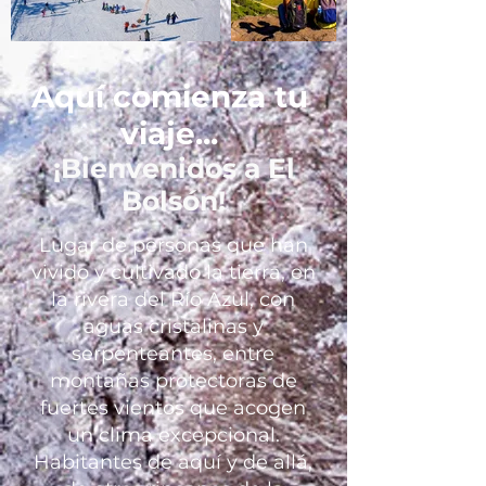
Aquí comienza tu
viaje...
¡Bienvenidos a El
Bolsón!
Lugar de personas que han
vivido y cultivado la tierra, en
la rivera del Río Azul, con
aguas cristalinas y
serpenteantes, entre
montañas protectoras de
fuertes vientos que acogen
un clima excepcional.
Habitantes de aquí y de allá,