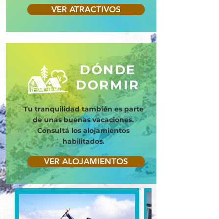
VER ATRACTIVOS
DÓNDE
DORMIR
Tu tranquilidad también es parte
de unas buenas vacaciones.
Consultá los alojamientos
habilitados.
VER ALOJAMIENTOS