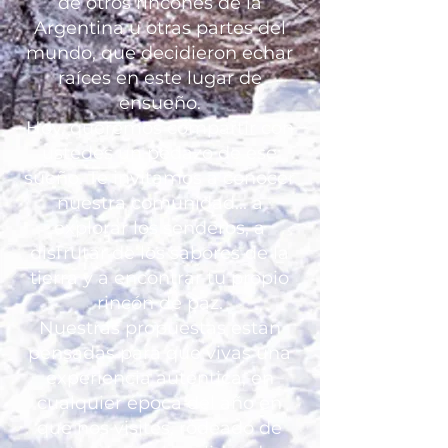
de otros rincones de la
Argentina u otras partes del
mundo, que decidieron echar
raíces en este lugar de
ensueño.
Hoy, queremos compartir con
ustedes un pedazo de ese
sueño. Te invitamos a conocer
nuestra comunidad... a
explorar los senderos, a
disfrutar de los sabores de la
tierra y a encontrar tu propio
rincón de paz.
Nuestras propuestas estan
pensadas para que vivas una
experiencia auténtica, en
cualquier época del año en
que nos visites, rodeado de