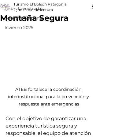
Turismo El Bolson Patagonia
Todas las entradas
2 jun
2 min de lectura
Montaña Segura
Gacetilla Semanal
Invierno 2025
ATEB fortalece la coordinación 
interinstitucional para la prevención y 
respuesta ante emergencias
Con el objetivo de garantizar una 
experiencia turística segura y 
responsable, el equipo de atención 