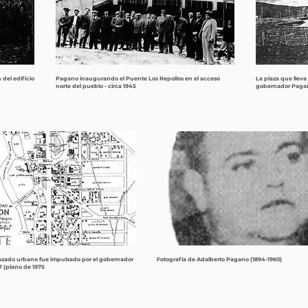
del edificio
Pagano inaugurando el Puente Los Repollos en el acceso
La plaza que llev
norte del pueblo - circa 1945
gobernador Pagan
trazado urbano fue impulsado por el gobernador
Fotografía de Adalberto Pagano (1894-1960)
 (plano de 1975