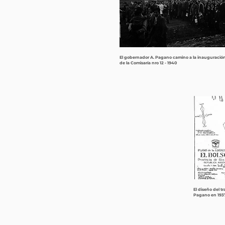
El gobernador A. Pagano camino a la inauguración 
de la Comisaría nro 12 - 1940
El diseño del 
Pagano en 1937