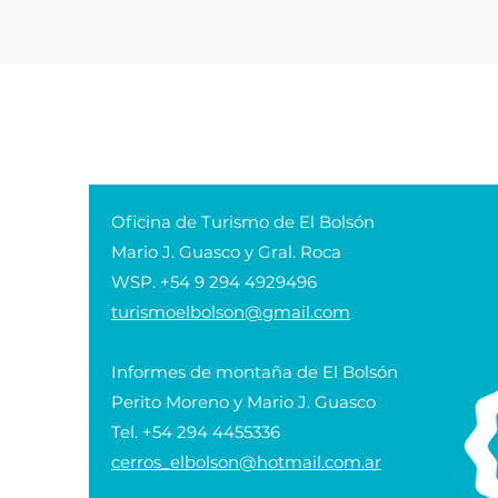
Oficina de Turismo de El Bolsón
Mario J. Guasco y Gral. Roca
WSP. +54 9 294 4929496
turismoelbolson@gmail.com
Informes de montaña de El Bolsón
Perito Moreno y Mario J. Guasco
Tel. +54 294 4455336
cerros_elbolson@hotmail.com.ar