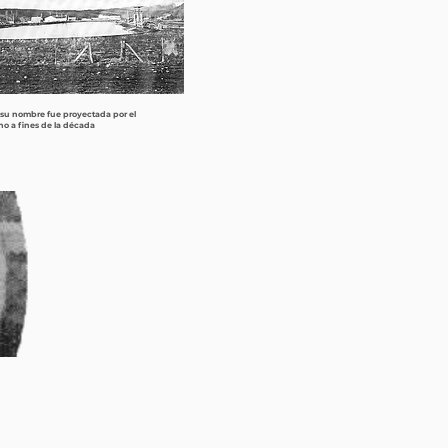
a su nombre fue proyectada por el
o a fines de la década