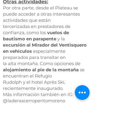
Otras actividades:
Por otra parte, desde el Plateau se
puede acceder a otras interesantes
actividades que están
tercerizadas en prestadores de
confianza, como los
vuelos de
bautismo en parapente
y la
excursión al Mirador del Ventisquero
en vehículos
especialmente
preparados para transitar en
la alta montaña. Como opciones de
alojamiento al pie de la montaña
se
encuentran el Refugio
Rudolph y el hotel Après Ski,
recientemente inaugurado.
Más información también en IG:
@laderascerroperitomoreno
El centro estará operativo hasta el
sábado 22 de febrero.