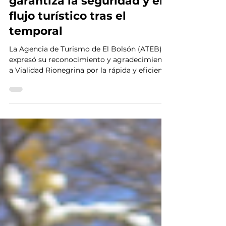
Vialidad Rionegrina
garantiza la seguridad y el
flujo turístico tras el
temporal
La Agencia de Turismo de El Bolsón (ATEB)
expresó su reconocimiento y agradecimiento
a Vialidad Rionegrina por la rápida y eficiente
labor de limpieza y despeje realizada en los
accesos al Cerro Perito Moreno. El operativo
se desplegó de manera inmediata tras el
intenso temporal de nieve registrado durante
el fin de semana, el cual dejó una
acumulación de entre 20 y 30 centímetros de
nieve en la traza. Gracias al pronto accionar
de las máquinas y equipos viales —que
trabajaro