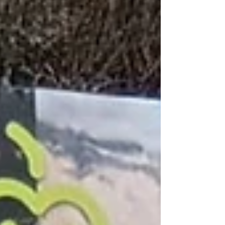
Argentina. Tras la histórica nevada registrada
el pasado domingo 26 de julio, el equipo de
Altavoz coordinó y gestionó una serie de
notas de color, informes especiales y
coberturas exclusivas que permitieron
transmitir el impacto positivo del fenómeno
climático y el récord de visitantes que vive el
destino. La gest