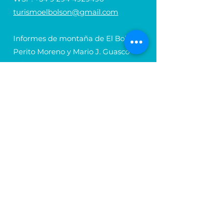
turismoelbolson@gmail.com
Informes de montaña de El Bolsón
Perito Moreno y Mario J. Guasco
Tel.
+54 294 4455336
cerros_elbolson@hotmail.com.ar
Agencia de Turismo El Bolsón
Av. Belgrano y Pastorino
Tel.
+54 294 4498008
ateb@elbolsongmail.com