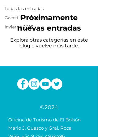
Todas las entradas
Próximamente
Gacetilla Semanal
nuevas entradas
Invierno 2025
Explora otras categorías en este
blog o vuelve más tarde.
©2024
Oficina de Turismo de El Bolsón
Mario J. Guasco y Gral. Roca
WSP.
+54 9 294 4929496