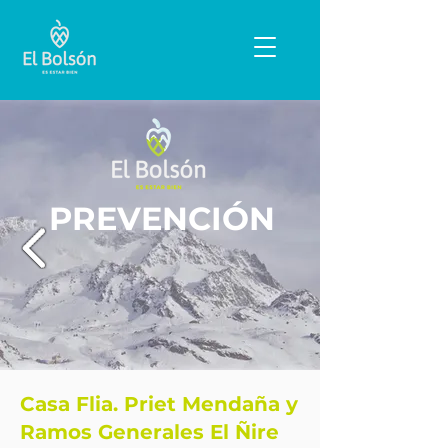
PREVENCIÓN
Casa Flia. Priet Mendaña y
Ramos Generales El Ñire