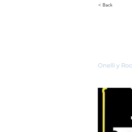
< Back
Feri
de l
Onelli y Ro