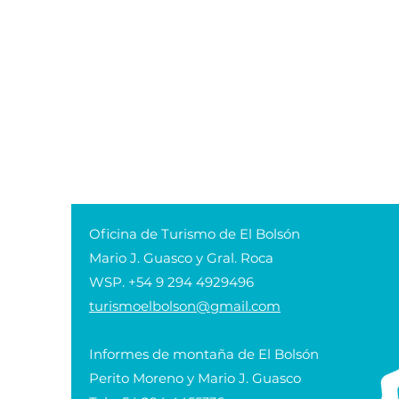
Oficina de Turismo de El Bolsón
Mario J. Guasco y Gral. Roca
WSP. +54 9 294 4929496
turismoelbolson@gmail.com
Informes de montaña de El Bolsón
Perito Moreno y Mario J. Guasco