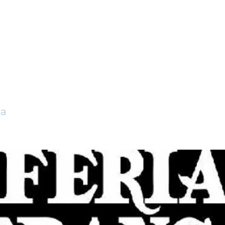
a Franca de Produc
a Comarca
ca