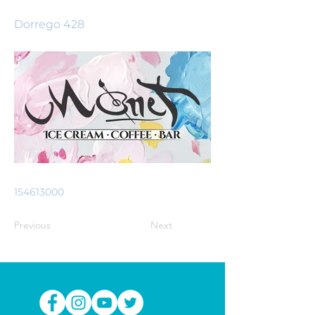
Dorrego 428
154613000
Previous
Next