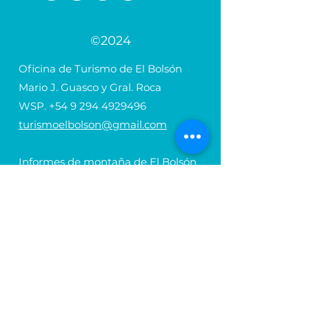
©2024
Oficina de Turismo de El Bolsón
Mario J. Guasco y Gral. Roca
WSP.
+54 9 294 4929496
turismoelbolson@gmail.com
Informes de montaña de El Bolsón
Perito Moreno y Mario J. Guasco
Tel.
+54 294 4455336
cerros_elbolson@hotmail.com.ar
Agencia de Turismo El Bolsón
Av. Belgrano y Pastorino
Tel.
+54 294 4498008