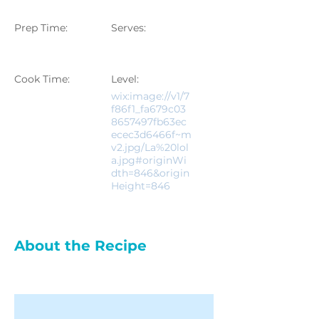
Prep Time:
Serves:
Cook Time:
Level:
wix:image://v1/7
f86f1_fa679c03
8657497fb63ec
ecec3d6466f~m
v2.jpg/La%20lol
a.jpg#originWi
dth=846&origin
Height=846
About the Recipe