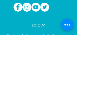
©2024
Oficina de Turismo de El Bolsón
Mario J. Guasco y Gral. Roca
WSP.
+54 9 294 4929496
turismoelbolson@gmail.com
Informes de montaña de El Bolsón
Perito Moreno y Mario J. Guasco
Tel.
+54 294 4455336
cerros_elbolson@hotmail.com.ar
Agencia de Turismo El Bolsón
Av. Belgrano y Pastorino