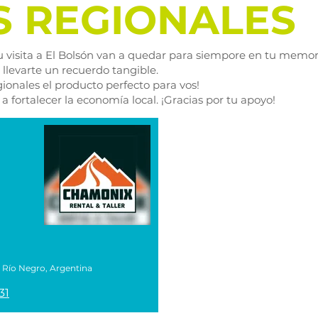
S REGIONALES
u visita a El Bolsón van a quedar para siempore en tu memo
 llevarte un recuerdo tangible.
ionales el producto perfecto para vos!
 fortalecer la economía local. ¡Gracias por tu apoyo!
 Río Negro, Argentina
31