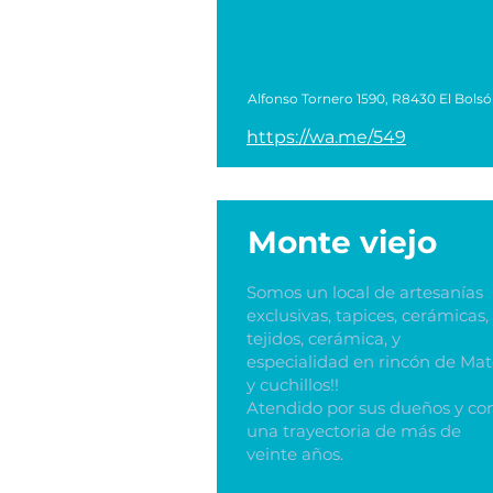
Alfonso Tornero 1590, R8430 El Bolsó
https://wa.me/549
Monte viejo
Somos un local de artesanías
exclusivas, tapices, cerámicas,
tejidos, cerámica, y
especialidad en rincón de Ma
y cuchillos!!
Atendido por sus dueños y co
una trayectoria de más de
veinte años.