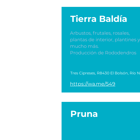
Tierra Baldía
Arbustos, frutales, rosales,
plantas de interior, plantines y
mucho más.
Producción de Rododendros
Tres Cipreses, R8430 El Bolsón, Río 
https://wa.me/549
Pruna