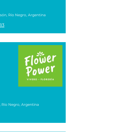
lsón, Río Negro, Argentina
83
, Río Negro, Argentina