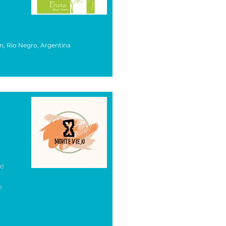
n, Río Negro, Argentina
te
n