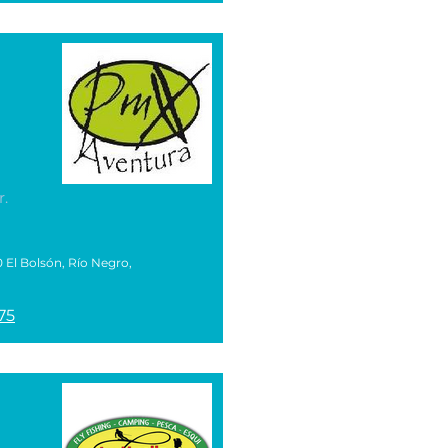
r.
 El Bolsón, Río Negro,
75