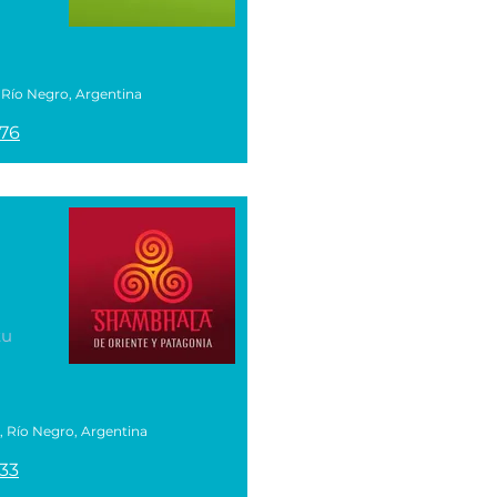
, Río Negro, Argentina
476
tu
, Río Negro, Argentina
33