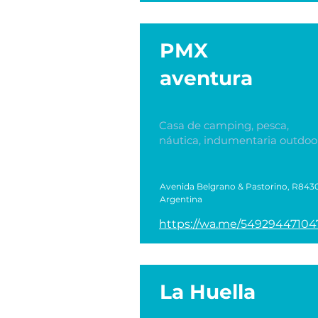
PMX
aventura
Casa de camping, pesca,
náutica, indumentaria outdoo
Avenida Belgrano & Pastorino, R8430
Argentina
https://wa.me/54929447104
La Huella