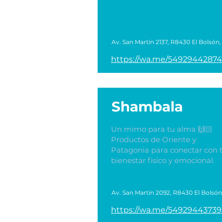
Av. San Martín 2137, R8430 El Bolsón
https://wa.me/5492944287
Shambala
Un mimo para tu alma 🙌🏻
Productos de Oriente y
Patagonia para conectar con 
bienestar fisico y emocional.
Av. San Martín 2092, R8430 El Bolsón
https://wa.me/54929443739