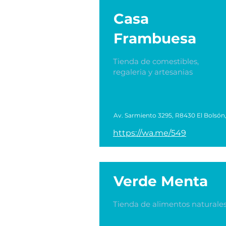
Casa
Frambuesa
Tienda de comestibles,
regaleria y artesanias
Av. Sarmiento 3295, R8430 El Bolsón
https://wa.me/549
Verde Menta
Tienda de alimentos naturale