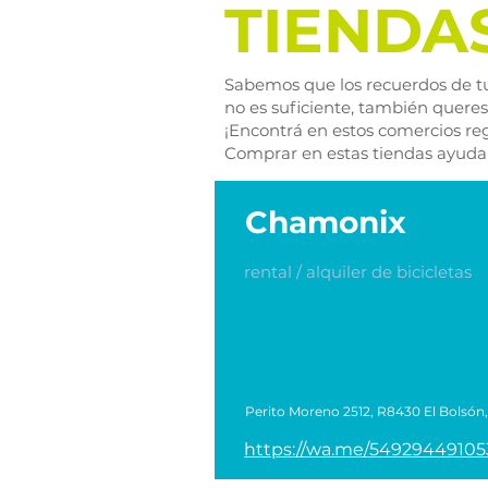
TIENDA
Sabemos que los recuerdos de t
no es suficiente, también queres
¡Encontrá en estos comercios reg
Comprar en estas tiendas ayuda a
Chamonix
rental / alquiler de bicicletas
Perito Moreno 2512, R8430 El Bolsón,
https://wa.me/54929449105