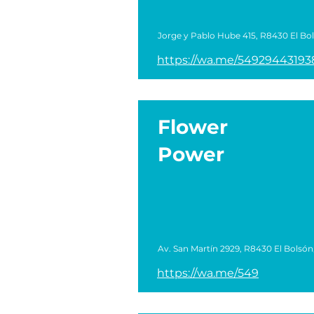
Jorge y Pablo Hube 415, R8430 El Bo
https://wa.me/54929443193
Flower
Power
Av. San Martín 2929, R8430 El Bolsón
https://wa.me/549